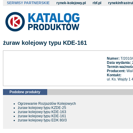
SERWISY PARTNERSKIE
rynek-kolejowy.pl
rbf.pl
rynekinfrastru
żuraw kolejowy typu KDE-161
Numer:
T/2010/
Data wydania:
2
Termin ważnośc
Producent:
Walc
Kontakt:
ul. Ks. Wajdy 1
Podobne produkty
Ogrzewanie Rozjazdów Kolejowych
żuraw kolejowy typu KZDE-25
żuraw kolejowy typu KDE-163
żuraw kolejowy typu KDE-161
żuraw kolejowy typu EDK 80/3