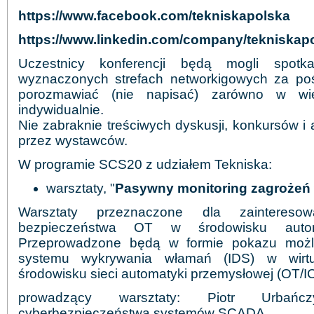
https://www.facebook.com/tekniskapolska
https://www.linkedin.com/company/tekniskap
Uczestnicy konferencji będą mogli spotk
wyznaczonych strefach networkigowych za po
porozmawiać (nie napisać) zarówno w wi
indywidualnie.
Nie zabraknie treściwych dyskusji, konkursów i
przez wystawców.
W programie SCS20 z udziałem Tekniska:
warsztaty, "
Pasywny monitoring zagrożeń 
Warsztaty przeznaczone dla zaintereso
bezpieczeństwa OT w środowisku automa
Przeprowadzone będą w formie pokazu możl
systemu wykrywania włamań (IDS) w wirtu
środowisku sieci automatyki przemysłowej (OT/I
prowadzący warsztaty: Piotr Urbańcz
cyberbezpieczeństwa systemów SCADA