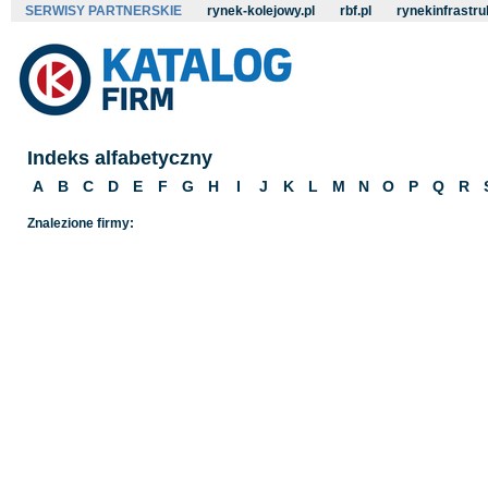
SERWISY PARTNERSKIE
rynek-kolejowy.pl
rbf.pl
rynekinfrastru
Indeks alfabetyczny
A
B
C
D
E
F
G
H
I
J
K
L
M
N
O
P
Q
R
Znalezione firmy: