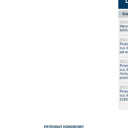
Ko
2022
Wpro
MAR
2021
Prze
o.o.
W
jak w
2021
Prze
o.o.
W
Arcis
prze
2021
Prze
o.o.
W
61850
PATRONAT HONOROWY