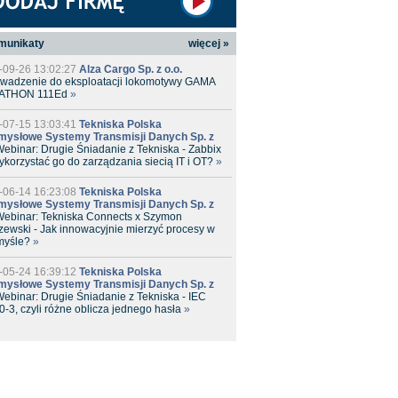
munikaty
więcej »
-09-26 13:02:27
Alza Cargo Sp. z o.o.
wadzenie do eksploatacji lokomotywy GAMA
ATHON 111Ed
»
-07-15 13:03:41
Tekniska Polska
mysłowe Systemy Transmisji Danych Sp. z
ebinar: Drugie Śniadanie z Tekniska - Zabbix
ykorzystać go do zarządzania siecią IT i OT?
»
-06-14 16:23:08
Tekniska Polska
mysłowe Systemy Transmisji Danych Sp. z
ebinar: Tekniska Connects x Szymon
zewski - Jak innowacyjnie mierzyć procesy w
myśle?
»
-05-24 16:39:12
Tekniska Polska
mysłowe Systemy Transmisji Danych Sp. z
ebinar: Drugie Śniadanie z Tekniska - IEC
-3, czyli różne oblicza jednego hasła
»