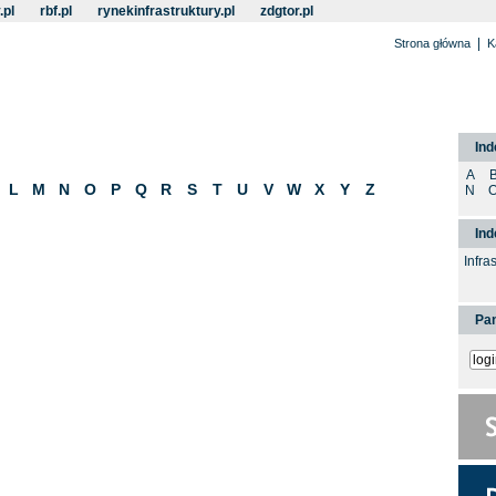
.pl
rbf.pl
rynekinfrastruktury.pl
zdgtor.pl
|
Strona główna
K
Ind
A
L
M
N
O
P
Q
R
S
T
U
V
W
X
Y
Z
N
In
Infra
Pan