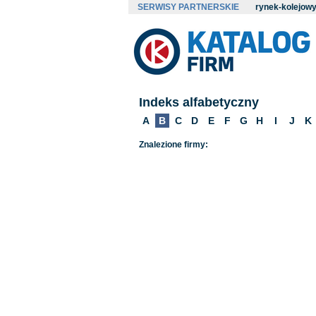
SERWISY PARTNERSKIE
rynek-kolejowy
Indeks alfabetyczny
A
B
C
D
E
F
G
H
I
J
K
Znalezione firmy: