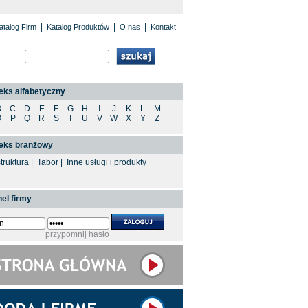
|
|
|
atalog Firm
Katalog Produktów
O nas
Kontakt
eks alfabetyczny
B
C
D
E
F
G
H
I
J
K
L
M
O
P
Q
R
S
T
U
V
W
X
Y
Z
deks branżowy
struktura
|
Tabor
|
Inne usługi i produkty
el firmy
przypomnij hasło