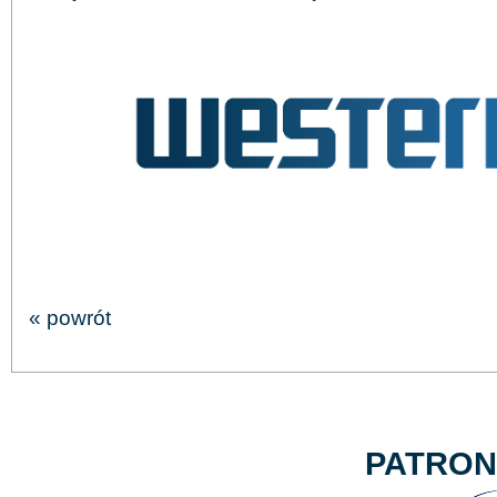
« powrót
PATRO