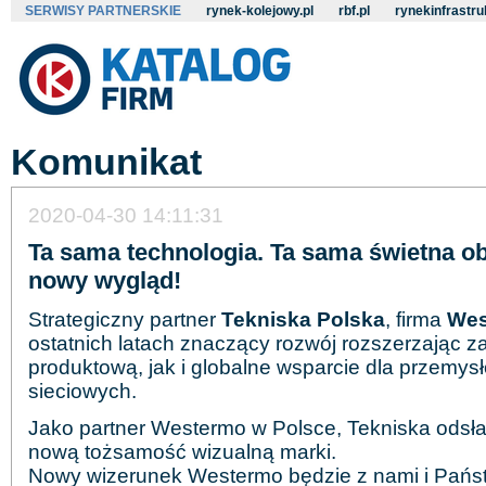
SERWISY PARTNERSKIE
rynek-kolejowy.pl
rbf.pl
rynekinfrastru
Komunikat
2020-04-30 14:11:31
Ta sama technologia. Ta sama świetna ob
nowy wygląd!
Strategiczny partner
Tekniska Polska
, firma
Wes
ostatnich latach znaczący rozwój rozszerzając z
produktową, jak i globalne wsparcie dla przemy
sieciowych.
Jako partner Westermo w Polsce, Tekniska odsł
nową tożsamość wizualną marki.
Nowy wizerunek Westermo będzie z nami i Państ