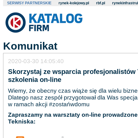
SERWISY PARTNERSKIE
rynek-kolejowy.pl
rbf.pl
rynekinfrastru
Komunikat
2020-03-30 14:05:40
Skorzystaj ze wsparcia profesjonalistów 
szkolenia on-line
Wiemy, że obecny czas wiąże się dla wielu bizn
Dlatego nasz zespół przygotował dla Was specja
w ramach akcji #zostańwdomu
Zapraszamy na warsztaty on-line prowadzone
Tekniska: