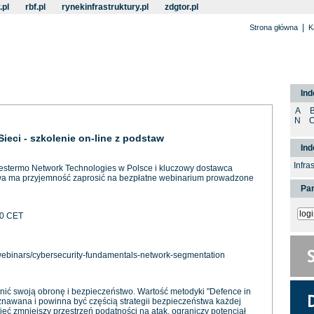
.pl
rbf.pl
rynekinfrastruktury.pl
zdgtor.pl
|
Strona główna
K
Ind
A
N
eci - szkolenie on-line z podstaw
In
Infra
Westermo Network Technologies w Polsce i kluczowy dostawca
ctwa ma przyjemność zaprosić na bezpłatne webinarium prowadzone
Pan
00 CET
ebinars/cybersecurity-fundamentals-network-segmentation
cnić swoją obronę i bezpieczeństwo. Wartość metodyki "Defence in
znawana i powinna być częścią strategii bezpieczeństwa każdej
eć zmniejszy przestrzeń podatności na atak, ograniczy potencjał