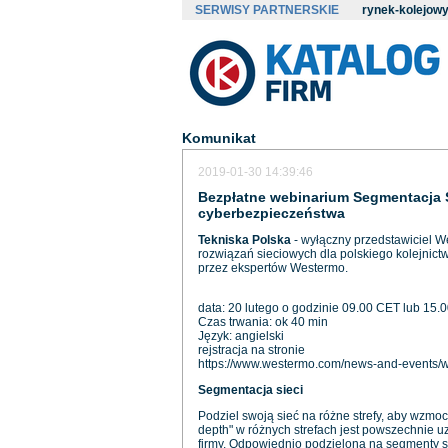
SERWISY PARTNERSKIE
rynek-kolejowy
Komunikat
2019-01-30 14:39:46
Bezpłatne webinarium Segmentacja Si
cyberbezpieczeństwa
Tekniska Polska
- wyłączny przedstawiciel 
rozwiązań sieciowych dla polskiego kolejni
przez ekspertów Westermo.
data: 20 lutego o godzinie 09.00 CET lub 15.
Czas trwania: ok 40 min
Język: angielski
rejstracja na stronie
https://www.westermo.com/news-and-events/w
Segmentacja sieci
Podziel swoją sieć na różne strefy, aby wzmo
depth" w różnych strefach jest powszechnie u
firmy. Odpowiednio podzielona na segmenty si