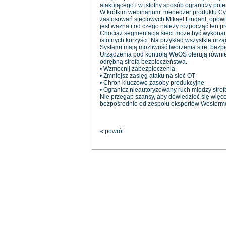
atakującego i w istotny sposób ograniczy pot
W krótkim webinarium, menedżer produktu Cybe
zastosowań sieciowych Mikael Lindahl, opowi
jest ważna i od czego należy rozpocząć ten p
Chociaż segmentacja sieci może być wykonana
istotnych korzyści. Na przykład wszystkie 
System) mają możliwość tworzenia stref bezpi
Urządzenia pod kontrolą WeOS oferują również
odrębną strefą bezpieczeństwa.
• Wzmocnij zabezpieczenia
• Zmniejsz zasięg ataku na sieć OT
• Chroń kluczowe zasoby produkcyjne
• Ogranicz nieautoryzowany ruch między stref
Nie przegap szansy, aby dowiedzieć się więc
bezpośrednio od zespołu ekspertów Westerm
« powrót