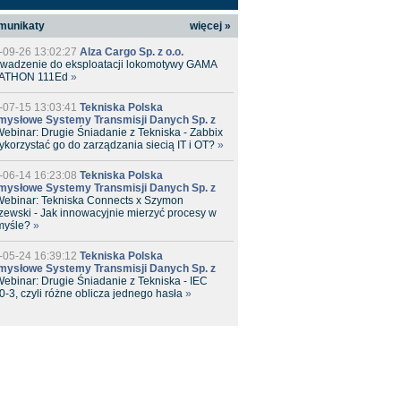
munikaty
więcej »
-09-26 13:02:27
Alza Cargo Sp. z o.o.
wadzenie do eksploatacji lokomotywy GAMA
ATHON 111Ed
»
-07-15 13:03:41
Tekniska Polska
mysłowe Systemy Transmisji Danych Sp. z
ebinar: Drugie Śniadanie z Tekniska - Zabbix
ykorzystać go do zarządzania siecią IT i OT?
»
-06-14 16:23:08
Tekniska Polska
mysłowe Systemy Transmisji Danych Sp. z
ebinar: Tekniska Connects x Szymon
zewski - Jak innowacyjnie mierzyć procesy w
myśle?
»
-05-24 16:39:12
Tekniska Polska
mysłowe Systemy Transmisji Danych Sp. z
ebinar: Drugie Śniadanie z Tekniska - IEC
-3, czyli różne oblicza jednego hasła
»