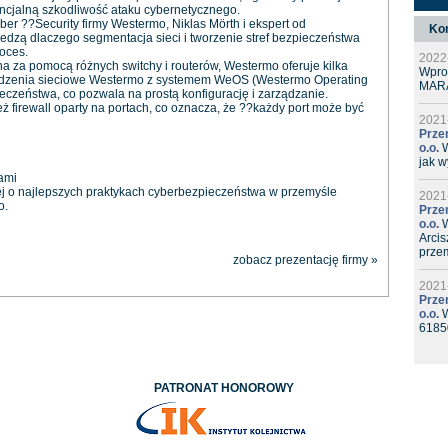
encjalną szkodliwość ataku cybernetycznego.
r ??Security firmy Westermo, Niklas Mörth i ekspert od
Ko
edzą dlaczego segmentacja sieci i tworzenie stref bezpieczeństwa
roces.
2022
 za pomocą różnych switchy i routerów, Westermo oferuje kilka
Wpro
urządzenia sieciowe Westermo z systemem WeOS (Westermo Operating
MAR
eczeństwa, co pozwala na prostą konfigurację i zarządzanie.
 firewall oparty na portach, co oznacza, że ??każdy port może być
2021
Prze
o.o.
W
jak w
ami
ej o najlepszych praktykach cyberbezpieczeństwa w przemyśle
2021
o.
Prze
o.o.
W
Arcis
prze
zobacz prezentację firmy »
2021
Prze
o.o.
W
61850
PATRONAT HONOROWY