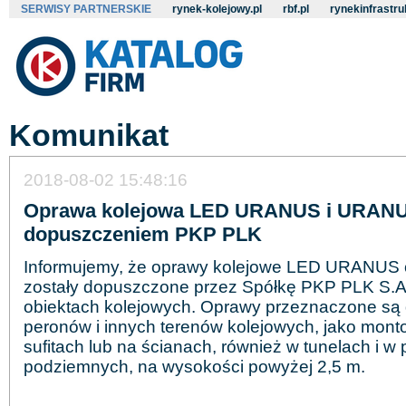
SERWISY PARTNERSKIE
rynek-kolejowy.pl
rbf.pl
rynekinfrastru
Komunikat
2018-08-02 15:48:16
Oprawa kolejowa LED URANUS i URANU
dopuszczeniem PKP PLK
Informujemy, że oprawy kolejowe LED
URANUS
zostały dopuszczone przez Spółkę PKP PLK S.A
obiektach kolejowych. Oprawy przeznaczone są 
peronów i innych terenów kolejowych, jako mon
sufitach lub na ścianach, również w tunelach i w 
podziemnych, na wysokości powyżej 2,5 m.