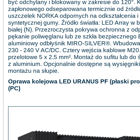
być odchylany i blokowany w zakresie do 120°.
zapłonowego odseparowana termicznie od źródła
uszczelek NORKA odpornych na odkształcenia i st
syntetycznej gumy. Źródło światła: LED Array w b
białej (N). Przezroczysta pokrywa ochronna z od
pękanie poliwęglanu lub ze szkła bezpieczneg
aluminiowy odbłyśnik MIRO-SILVER®. Wbudowan
230 - 240 V AC/DC. Cztery wejścia kablowe M20
przelotowe 5 x 2,5 mm². Montaż do sufitu lub do
z aluminium. Opcjonalnie dostępne są wysięgniki
montażu na słupie.
Oprawa kolejowa LED URANUS PF (płaski projek
(PC)