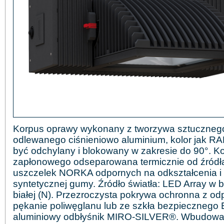
Korpus oprawy wykonany z tworzywa sztucznego
odlewanego ciśnieniowo aluminium, kolor jak R
być odchylany i blokowany w zakresie do 90°. K
zapłonowego odseparowana termicznie od źródła
uszczelek NORKA odpornych na odkształcenia i st
syntetycznej gumy. Źródło światła: LED Array w b
białej (N). Przezroczysta pokrywa ochronna z od
pękanie poliwęglanu lub ze szkła bezpieczneg
aluminiowy odbłyśnik MIRO-SILVER®. Wbudowan