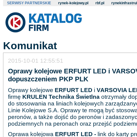
SERWISY PARTNERSKIE
rynek-kolejowy.pl
rbf.pl
rynekinfrastru
Komunikat
2015-10-01 12:55:51
Oprawy kolejowe ERFURT LED i VARSO
dopuszczeniem PKP PLK
Oprawy kolejowe
ERFURT LED
i
VARSOVIA LE
firmę
KRULEN Technika Świetlna
otrzymały do
do stosowania na liniach kolejowych zarządzany
Linie Kolejowe S.A. Oprawy te mogą być stosowa
peronów, a także dojść do peronów i zadaszonyc
podziemnych na peronach oraz przejść podziem
Oprawa kolejowa
ERFURT LED -
link do karty p