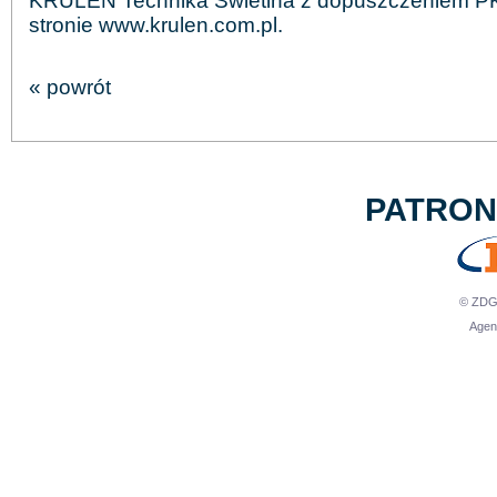
KRULEN Technika Świetlna z dopuszczeniem PK
stronie www.krulen.com.pl.
« powrót
PATRO
© ZDG 
Agen